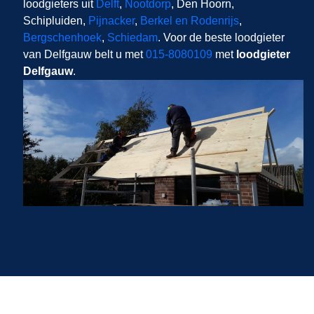
loodgieters uit
Delft
,
Nootdorp
, Den Hoorn,
Schipluiden,
Pijnacker
,
Berkel en Rodenrijs
,
Bergschenhoek
,
Schiedam
. Voor de beste loodgieter
van Delfgauw belt u met
015-8080109
met
loodgieter
Delfgauw
.