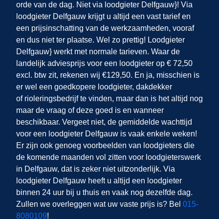
orde van de dag. Niet via loodgieter Delfgauw}! Via
loodgieter Delfgauw krijgt u altijd een vast tarief en
een prijsinschatting van de werkzaamheden, vooraf
en dus niet ter plaatse. Wel zo prettig! Loodgieter
Delfgauw} werkt met normale tarieven. Waar de
landelijk adviesprijs voor een loodgieter op € 72,50
excl. btw zit, rekenen wij €129,50. En ja, misschien is
er wel een goedkopere loodgieter, dakdekker
of rioleringsbedrijf te vinden, maar dan is het altijd nog
maar de vraag of deze goed is en wanneer
beschikbaar. Vergeet niet, de gemiddelde wachttijd
voor een loodgieter Delfgauw is vaak enkele weken!
Er zijn ook genoeg voorbeelden van loodgieters die
de komende maanden vol zitten voor loodgieterswerk
in Delfgauw, dat is zeker niet uitzonderlijk. Via
loodgieter Delfgauw heeft u altijd een loodgieter
binnen 24 uur bij u thuis en vaak nog dezelfde dag.
Zullen we overleggen wat uw vaste prijs is? Bel
015-
8080109
!